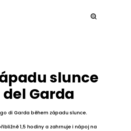
Hledat
 západu slunce
 del Garda
Lago di Garda během západu slunce.
ibližně 1,5 hodiny a zahrnuje i nápoj na