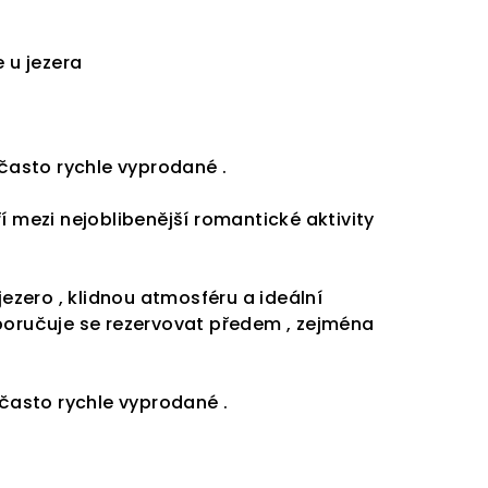
e u jezera
 často rychle vyprodané .
í mezi nejoblibenější romantické aktivity
jezero , klidnou atmosféru a ideální
poručuje se rezervovat předem , zejména
 často rychle vyprodané .