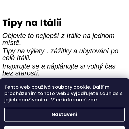
Tipy na Itálii
Objevte to nejlepší z Itálie na jednom
místě.
Tipy na výlety , zážitky a ubytování po
celé Itálii.
Inspirujte se a náplánujte si volný čas
bez starostí.
Tento web používá soubory cookie. Dalším
procházením tohoto webu vyjadřujete souhlas s
jejich používáním.. Více informací
zde
.
Z
Nastavení
á
Copyright 2026
italyfood
. Všechna práva vyhrazena.