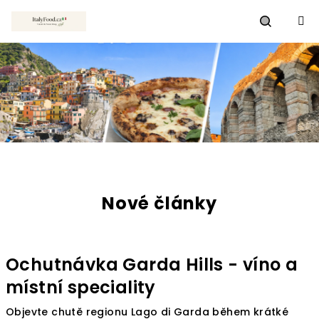
Přejít
na
obsah
Hledat
T
i
Nové články
p
y
n
Ochutnávka Garda Hills - víno a
a
místní speciality
I
Objevte chutě regionu Lago di Garda během krátké