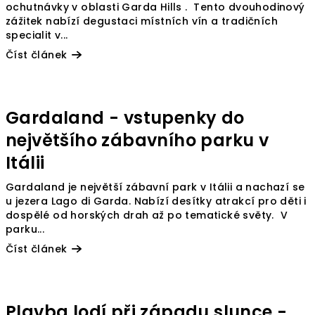
ochutnávky v oblasti Garda Hills . Tento dvouhodinový
t
zážitek nabízí degustaci místních vín a tradičních
specialit v...
á
Číst článek
l
i
Gardaland - vstupenky do
i
největšího zábavního parku v
Itálii
Gardaland je největší zábavní park v Itálii a nachazí se
u jezera Lago di Garda. Nabízí desítky atrakcí pro děti i
dospělé od horských drah až po tematické světy. V
parku...
Číst článek
Plavba lodí při západu slunce -